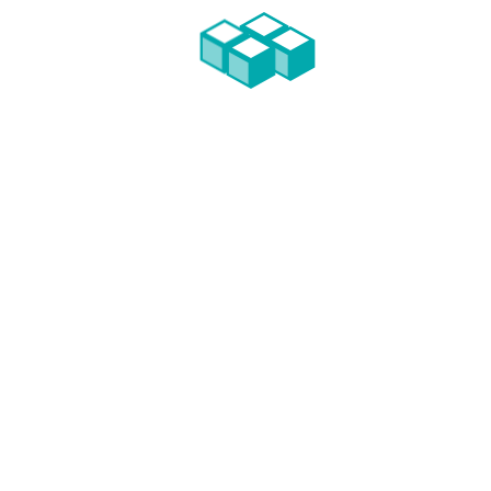
PROMOÇÃO:
SILCOGE – Sociedade Construtora de Obras Gerais, Lda.
INTERVENÇÃO DA FFC:
Revisão dos Projectos
Gestão de Contratos
Coordenação Fiscalização da Obra