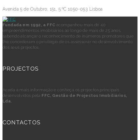
Avenida 5 de Outubro, 151, 5.ºC 1050-053 Lisboa
Fundada em 1992, a FFC
acompanhou mais de 40
empreendimentos imobiliários ao longo de mais de 25 anos,
sabendo alcançar o reconhecimento de inúmeros promotores que
lhe concederam o privilégio de os assessorar no desenvolvimento
dos seus projectos.
PROJECTOS
Aceda a mais informação e conheça os projectos principais
desenvolvidos pela
FFC, Gestão de Projectos Imobiliários,
Lda.
CONTACTOS