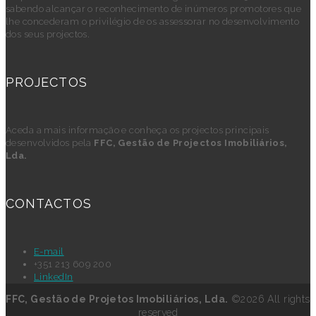
sabendo alcançar o reconhecimento de inúmeros promotores que
lhe concederam o privilégio de os assessorar no desenvolvimento
dos seus projectos.
PROJECTOS
Aceda a mais informação e conheça os projectos principais
desenvolvidos pela
FFC, Gestão de Projectos Imobiliários,
Lda.
CONTACTOS
E-mail
+351 213 609 200
LinkedIn
FFC, Gestão de Projetos Imobiliários, Lda.
©2026 All rights
reserved