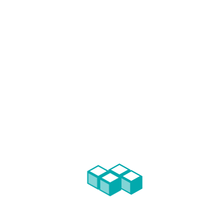
HOTEL ROSA
ARAÚJO
LISBOA (2014-2015)
Hotel de 4 estrelas com 83 quartos.
PROMOÇÃO:
IMOURBE – Fundo de Investimento Imobiliário Fechado
INTERVENÇÃO DA FFC:
Coordenação e Fiscalização da Obra