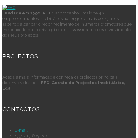
Fundada em 1992, a FFC
acompanhou mais de 40
empreendimentos imobiliários ao longo de mais de 25 anos,
sabendo alcançar o reconhecimento de inúmeros promotores que
lhe concederam o privilégio de os assessorar no desenvolvimento
dos seus projectos.
PROJECTOS
Aceda a mais informação e conheça os projectos principais
desenvolvidos pela
FFC, Gestão de Projectos Imobiliários,
Lda.
CONTACTOS
E-mail
+351 213 609 200