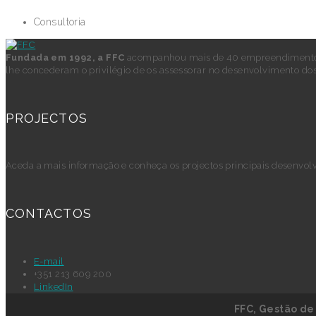
Consultoria
Fundada em 1992, a FFC
acompanhou mais de 40 empreendimentos 
lhe concederam o privilégio de os assessorar no desenvolvimento dos
PROJECTOS
Aceda a mais informação e conheça os projectos principais desenvol
CONTACTOS
E-mail
+351 213 609 200
LinkedIn
FFC, Gestão de 