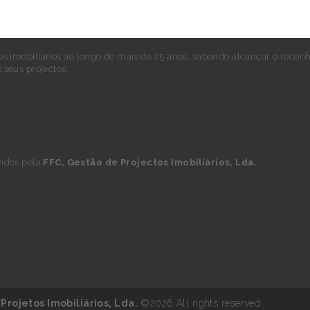
imobiliários ao longo de mais de 25 anos, sabendo alcançar o reco
 seus projectos.
vidos pela
FFC, Gestão de Projectos Imobiliários, Lda.
Projetos Imobiliários, Lda.
©2026 All rights reserved